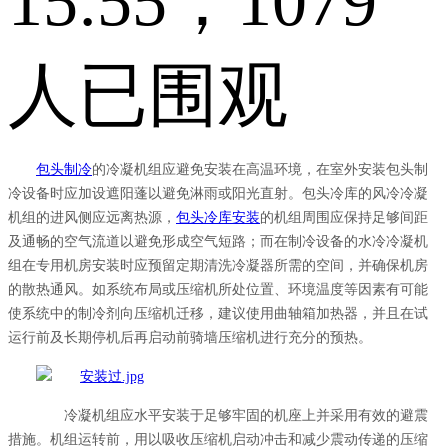
15:55，1079
人已围观
包头制冷
的冷凝机组应避免安装在高温环境，在室外安装包头制
冷设备时应加设遮阳蓬以避免淋雨或阳光直射。包头冷库的风冷冷凝
机组的进风侧应远离热源，
包头冷库安装
的机组周围应保持足够间距
及通畅的空气流道以避免形成空气短路；而在制冷设备的水冷冷凝机
组在专用机房安装时应预留定期清洗冷凝器所需的空间，并确保机房
的散热通风。如系统布局或压缩机所处位置、环境温度等因素有可能
使系统中的制冷剂向压缩机迁移，建议使用曲轴箱加热器，并且在试
运行前及长期停机后再启动前骑墙压缩机进行充分的预热。
冷凝机组应水平安装于足够牢固的机座上并采用有效的避震
措施。机组运转前，用以吸收压缩机启动冲击和减少震动传递的压缩