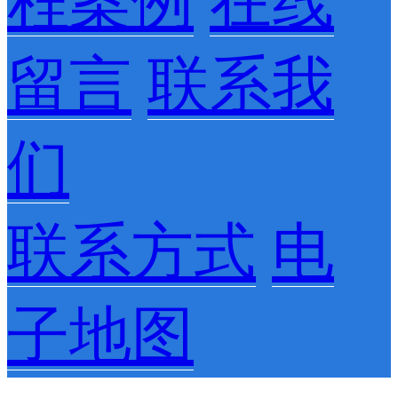
程案例
在线
留言
联系我
们
联系方式
电
子地图