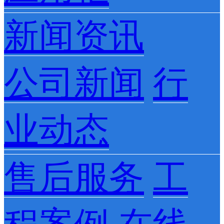
新闻资讯
公司新闻
行
业动态
售后服务
工