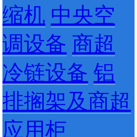
缩机
中央空
调设备
商超
冷链设备
铝
排搁架及商超
应用柜