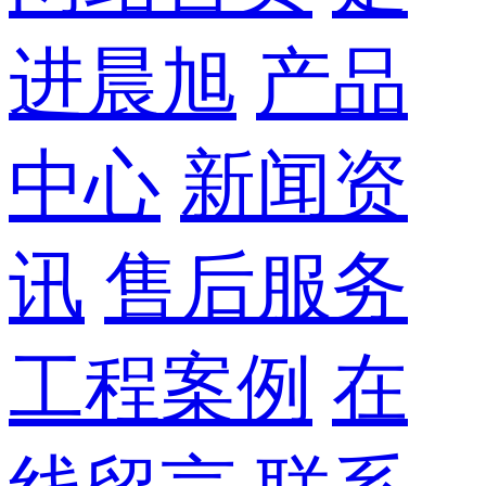
进晨旭
产品
中心
新闻资
讯
售后服务
工程案例
在